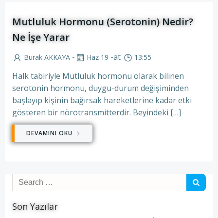
Mutluluk Hormonu (Serotonin) Nedir?
Ne İşe Yarar
-
-
at
Burak AKKAYA
Haz 19
13:55
Halk tabiriyle Mutluluk hormonu olarak bilinen
serotonin hormonu, duygu-durum değişiminden
başlayıp kişinin bağırsak hareketlerine kadar etki
gösteren bir nörotransmitterdir. Beyindeki […]
DEVAMINI OKU
Search
for:
Son Yazılar